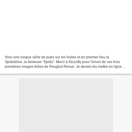
Voici une longue série de pubs sur les huiles et en premier lieu la
Spidoléine, la fameuse "Spido". Merci à Nicosfly pour l'envoi de ces trois
premières images tirées de Peugeot Revue. Je devais les mettre en ligne
depuis un moment... alors je profite...