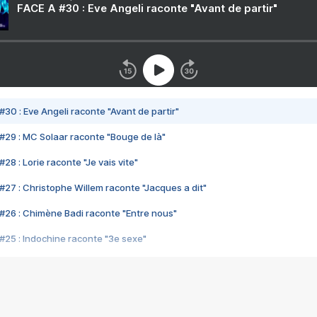
FACE A #30 : Eve Angeli raconte "Avant de partir"
#30 : Eve Angeli raconte "Avant de partir"
#29 : MC Solaar raconte "Bouge de là"
28 : Lorie raconte "Je vais vite"
#27 : Christophe Willem raconte "Jacques a dit"
#26 : Chimène Badi raconte "Entre nous"
#25 : Indochine raconte "3e sexe"
#24 : Zaho raconte "C'est chelou"
#23 : Patrick Bruel raconte "Au café des délices"
#22 : Kyo raconte "Le chemin"